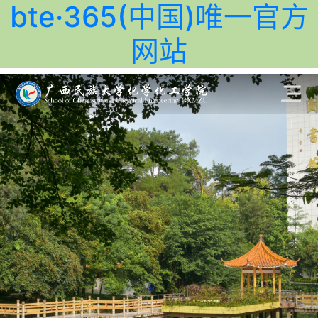
bte·365(中国)唯一官方
网站