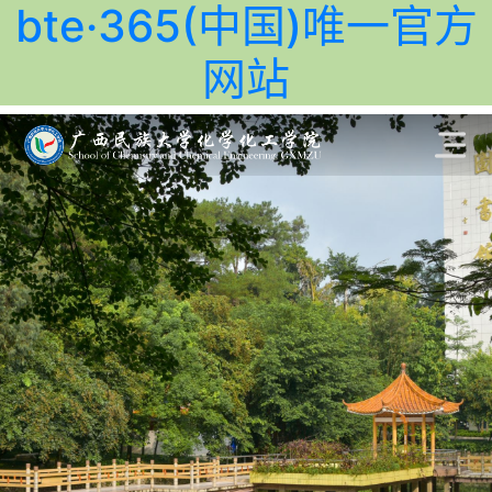
bte·365(中国)唯一官方
网站