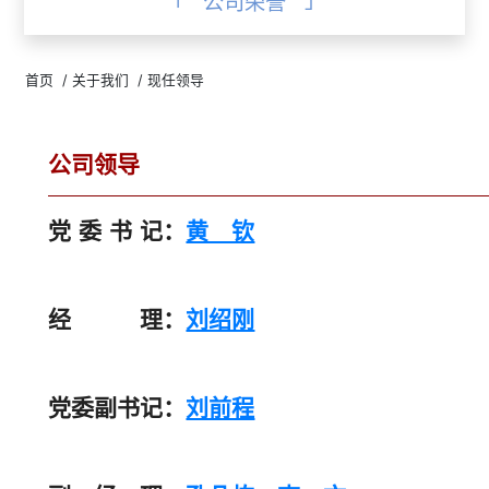
公司荣誉
首页 / 关于我们 / 现任领导
公司领导
党委书记
：
黄钦
经理
：
刘绍刚
党委副书记
：
刘前程